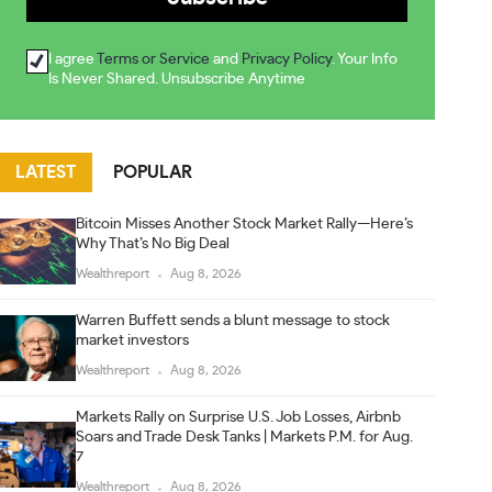
I agree
Terms or Service
and
Privacy Policy
. Your Info
Is Never Shared. Unsubscribe Anytime
LATEST
POPULAR
Bitcoin Misses Another Stock Market Rally—Here’s
Why That’s No Big Deal
Wealthreport
Aug 8, 2026
Warren Buffett sends a blunt message to stock
market investors
Wealthreport
Aug 8, 2026
Markets Rally on Surprise U.S. Job Losses, Airbnb
Soars and Trade Desk Tanks | Markets P.M. for Aug.
7
Wealthreport
Aug 8, 2026