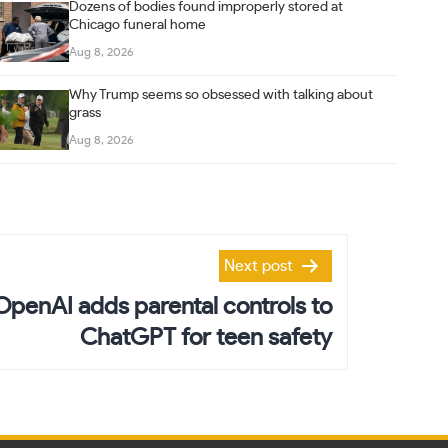
Dozens of bodies found improperly stored at
Chicago funeral home
Aug 8, 2026
Why Trump seems so obsessed with talking about
grass
Aug 8, 2026
Next post
OpenAI adds parental controls to
ChatGPT for teen safety