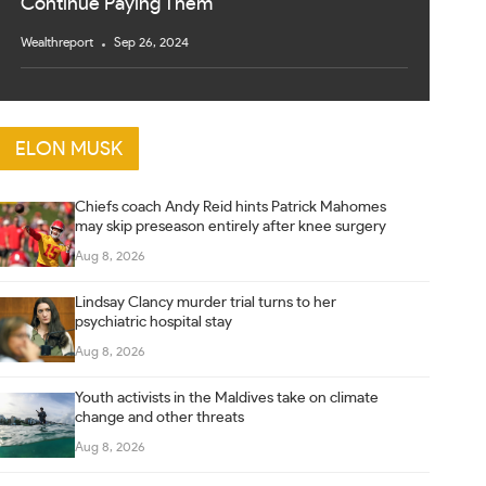
Continue Paying Them
Wealthreport
Sep 26, 2024
ELON MUSK
Chiefs coach Andy Reid hints Patrick Mahomes
may skip preseason entirely after knee surgery
Aug 8, 2026
Lindsay Clancy murder trial turns to her
psychiatric hospital stay
Aug 8, 2026
Youth activists in the Maldives take on climate
change and other threats
Aug 8, 2026