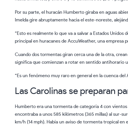
Por su parte, el huracán Humberto giraba en aguas abier
Imelda gire abruptamente hacia el este-noreste, alejánd
“Esto es realmente lo que va a salvar a Estados Unidos de
principal en huracanes de AccuWeather, una empresa pr
Cuando dos tormentas giran cerca una de la otra, crean
significa que comienzan a rotar en sentido antihorario un
“Es un fenómeno muy raro en general en la cuenca del A
Las Carolinas se preparan par
Humberto era una tormenta de categoría 4 con vientos
encontraba a unos 585 kilómetros (365 millas) al sur-s
km/h (14 mph). Había un aviso de tormenta tropical en