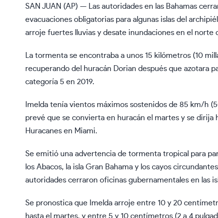
SAN JUAN (AP) — Las autoridades en las Bahamas cerraron
evacuaciones obligatorias para algunas islas del archipi
arroje fuertes lluvias y desate inundaciones en el norte 
La tormenta se encontraba a unos 15 kilómetros (10 milla
recuperando del huracán Dorian después que azotara p
categoría 5 en 2019.
Imelda tenía vientos máximos sostenidos de 85 km/h (50
prevé que se convierta en huracán el martes y se dirija 
Huracanes en Miami.
Se emitió una advertencia de tormenta tropical para pa
los Abacos, la isla Gran Bahama y los cayos circundantes
autoridades cerraron oficinas gubernamentales en las is
Se pronostica que Imelda arroje entre 10 y 20 centímetro
hasta el martes, y entre 5 y 10 centímetros (2 a 4 pulga