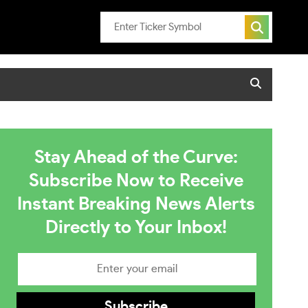
Stay Ahead of the Curve:
Subscribe Now to Receive
Instant Breaking News Alerts
Directly to Your Inbox!