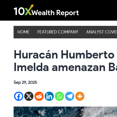
Skip
to
content
HOME
FEATURED COMPANY
ANALYST COV
Huracán Humberto y
Imelda amenazan 
Sep 29, 2025