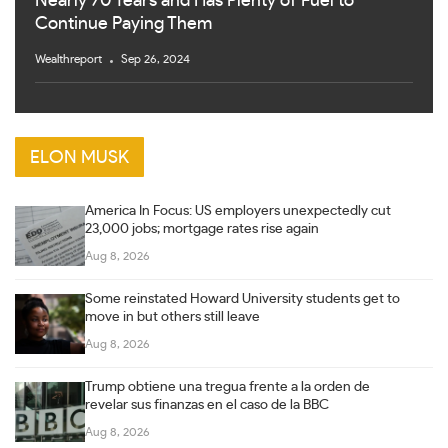
Nearly 70 Years and Has Plenty of Fuel to
Continue Paying Them
Wealthreport
Sep 26, 2024
ELON MUSK
America In Focus: US employers unexpectedly cut
23,000 jobs; mortgage rates rise again
Aug 8, 2026
Some reinstated Howard University students get to
move in but others still leave
Aug 8, 2026
Trump obtiene una tregua frente a la orden de
revelar sus finanzas en el caso de la BBC
Aug 8, 2026