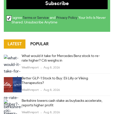
I agree
Terms or Service
and
Privacy Policy
. Your Info Is Never
Shared. Unsubscribe Anytime
LATEST
POPULAR
What would it take for Mercedes Benz stock to re-
rate higher? Citi weighs in
Wealthreport
Aug 8, 2026
Better GLP-1 Stock to Buy: Eli Lilly or Viking
Therapeutics?
Wealthreport
Aug 8, 2026
Berkshire lowers cash stake as buybacks accelerate,
reports higher profit
Wealthreport
Aug 8, 2026