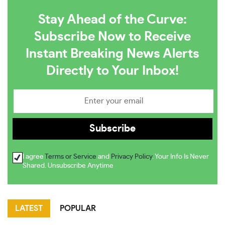
Stay Ahead of the Curve:
Subscribe Now to Receive
Instant Breaking News Alerts
Directly to Your Inbox!
I agree
Terms or Service
and
Privacy Policy
. Your Info Is Never
Shared. Unsubscribe Anytime
LATEST
POPULAR